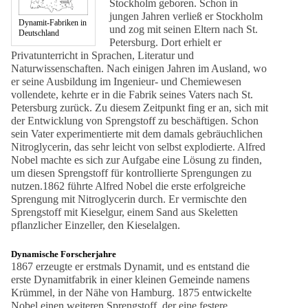
Stockholm geboren. Schon in
jungen Jahren verließ er Stockholm
Dynamit-Fabriken in
und zog mit seinen Eltern nach St.
Deutschland
Petersburg. Dort erhielt er
Privatunterricht in Sprachen, Literatur und
Naturwissenschaften. Nach einigen Jahren im Ausland, wo
er seine Ausbildung im Ingenieur- und Chemiewesen
vollendete, kehrte er in die Fabrik seines Vaters nach St.
Petersburg zurück. Zu diesem Zeitpunkt fing er an, sich mit
der Entwicklung von Sprengstoff zu beschäftigen. Schon
sein Vater experimentierte mit dem damals gebräuchlichen
Nitroglycerin, das sehr leicht von selbst explodierte. Alfred
Nobel machte es sich zur Aufgabe eine Lösung zu finden,
um diesen Sprengstoff für kontrollierte Sprengungen zu
nutzen.1862 führte Alfred Nobel die erste erfolgreiche
Sprengung mit Nitroglycerin durch. Er vermischte den
Sprengstoff mit Kieselgur, einem Sand aus Skeletten
pflanzlicher Einzeller, den Kieselalgen.
Dynamische Forscherjahre
1867 erzeugte er erstmals Dynamit, und es entstand die
erste Dynamitfabrik in einer kleinen Gemeinde namens
Krümmel, in der Nähe von Hamburg. 1875 entwickelte
Nobel einen weiteren Sprengstoff, der eine festere