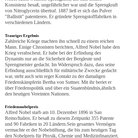
Konsistenz besaß, ungefährlicher war und die Sprengkraft
von Nitroglycerin übertraf. 1887 ließ er sich das Pulver
"Ballistit" patentieren. Er gründete Sprengstofffabriken in
verschiedenen Ländern.
Trauriges Ergebnis
Zahlreiche Kriege machten ihn schnell zu einem reichen
Mann. Einige Chronisten berichten, Alfred Nobel habe den
Krieg verabscheut. Er habe bei der Erfindung des
Dynamits nur an die Sicherheit der Bergleute und
Sprengmeister gedacht. Im Widerspruch dazu, dass seine
Erfindung ausschließlich für militärische Zwecke gedacht
war, steht auch sein reger Kontakt zu der damaligen
Friedenskämpferin Bertha von Suttner. Mit ihr beriet er
über Friedenspolitik und über ein Staatenbündnis,ähnlich
den heutigen Vereinten Nationen.
Friedensnobelpreis
Alfred Nobel starb am 10. Dezember 1896 in San
Remo/Italien. Er besaß zu diesem Zeitpunkt 355 Patente
und 90 Fabriken in 20 Ländern.Sein gesamtes Vermögen
vermachte er der Nobelstiftung, die bis zum heutigen Tag
den Nobelpreis für Physik, Chemie und Medizinfinanziert.