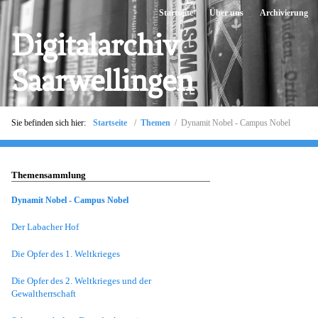
Startseite
Über uns
Archivierung
Digitalarchiv
Saarwellingen
Sie befinden sich hier:
Startseite
Themen
/ Dynamit Nobel - Campus Nobel
Themensammlung
Dynamit Nobel - Campus Nobel
Der Labacher Hof
Die Opfer des 1. Weltkrieges
Die Opfer des 2. Weltkrieges und der
Gewaltherrschaft